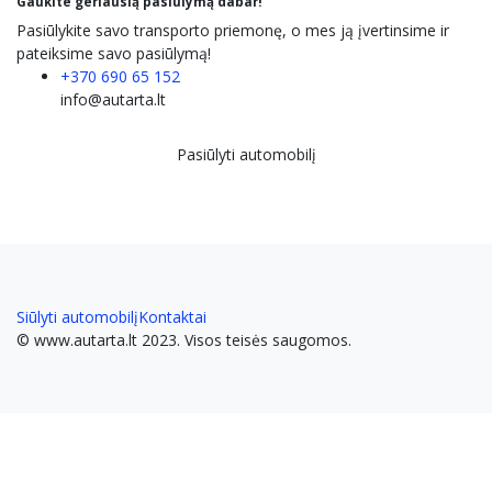
Gaukite
geriausią
pasiūlymą dabar!
Pasiūlykite savo transporto priemonę, o mes ją įvertinsime ir
pateiksime savo pasiūlymą!
+370 690 65 152
info@autarta.lt
Pasiūlyti automobilį
Siūlyti automobilį
Kontaktai
© www.autarta.lt 2023. Visos teisės saugomos.